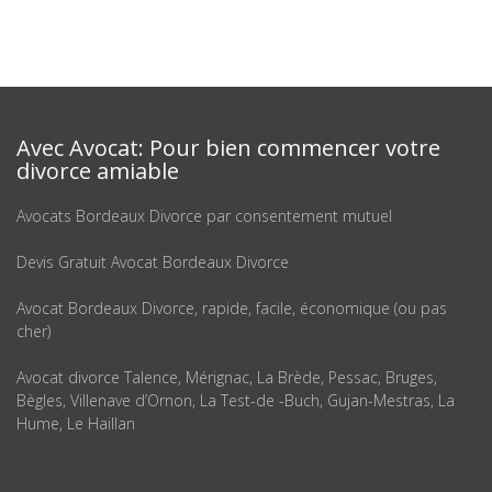
Avec Avocat: Pour bien commencer votre
divorce amiable
Avocats Bordeaux Divorce par consentement mutuel
Devis Gratuit Avocat Bordeaux Divorce
Avocat Bordeaux Divorce, rapide, facile, économique (ou pas
cher)
Avocat divorce Talence, Mérignac, La Brède, Pessac, Bruges,
Bègles, Villenave d’Ornon, La Test-de -Buch, Gujan-Mestras, La
Hume, Le Haillan