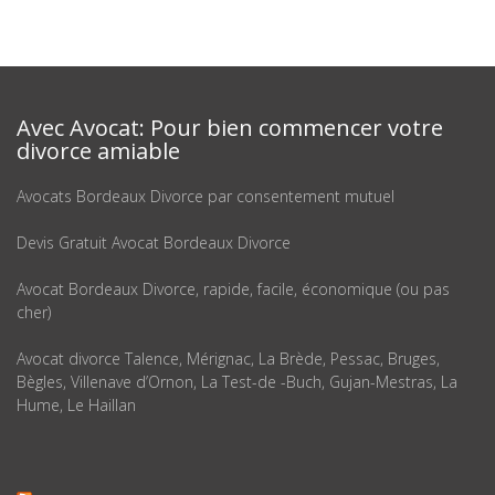
Avec Avocat: Pour bien commencer votre
divorce amiable
Avocats Bordeaux Divorce par consentement mutuel
Devis Gratuit Avocat Bordeaux Divorce
Avocat Bordeaux Divorce, rapide, facile, économique (ou pas
cher)
Avocat divorce Talence, Mérignac, La Brède, Pessac, Bruges,
Bègles, Villenave d’Ornon, La Test-de -Buch, Gujan-Mestras, La
Hume, Le Haillan