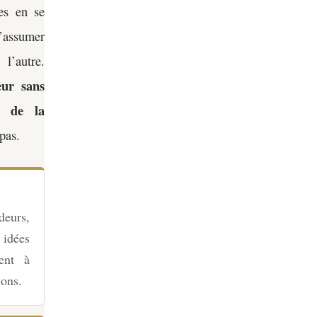
les en se
assumer
l’autre.
eur sans
s de la
pas.
deurs,
 idées
ent à
ions.