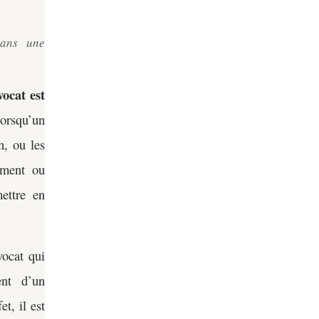
dans une
vocat est
lorsqu’un
n, ou les
mment ou
ettre en
vocat qui
ent d’un
t, il est