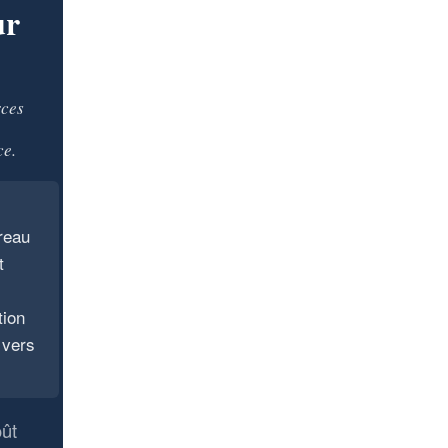
ur
rces
ce.
reau
t
.
tion
 vers
oût