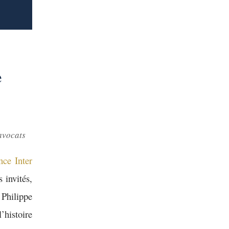
e
 avocats
nce Inter
s invités,
 Philippe
l’histoire