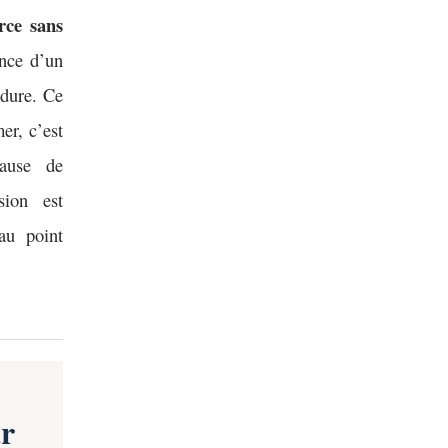
orce sans
ance d’un
édure. Ce
er, c’est
cause de
sion est
au point
ar