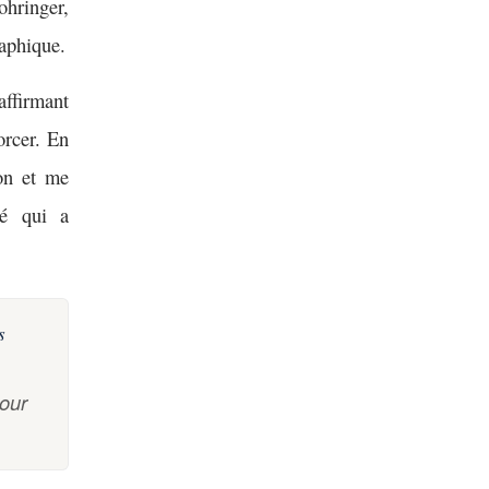
hringer,
raphique.
affirmant
orcer. En
ion et me
hé qui a
s
our