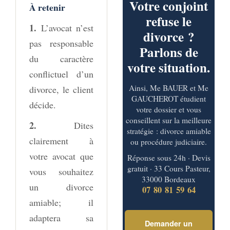
Votre conjoint
À retenir
refuse le
1.
L’avocat n’est
divorce ?
pas responsable
Parlons de
du caractère
votre situation.
conflictuel d’un
Ainsi, Me BAUER et Me
divorce, le client
GAUCHEROT étudient
décide.
votre dossier et vous
conseillent sur la meilleure
2.
Dites
stratégie : divorce amiable
clairement à
ou procédure judiciaire.
votre avocat que
Réponse sous 24h · Devis
gratuit · 33 Cours Pasteur,
vous souhaitez
33000 Bordeaux
un divorce
07 80 81 59 64
amiable; il
adaptera sa
Demander un