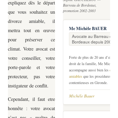
expliquez dès le départ
Barreau de Bordeaux,
promotion 2002-2003
que vous souhaitez un
divorce amiable, il
Me Michèle BAUER
mettra tout en œuvre
Avocate au Barreau de
pour préserver ce
Bordeaux depuis 2003
climat. Votre avocat est
votre conseiller, votre
Forte de plus de 20 ans d’expéri
droit de la famille, Me Michè
porte-parole et votre
accompagne aussi bien les
divor
protecteur, pas votre
amiables
que les procédures judi
contentieuses en Gironde.
instigateur de conflit.
Michèle Bauer
Cependant, il faut etre
honnête : votre avocat
n’est pas « maître de