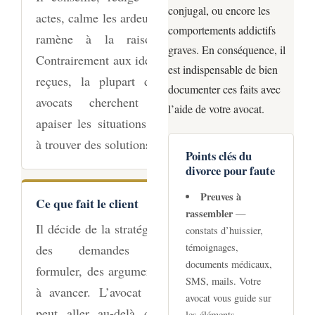
conjugal, ou encore les
actes, calme les ardeurs,
comportements addictifs
ramène à la raison.
graves. En conséquence, il
Contrairement aux idées
est indispensable de bien
reçues, la plupart des
documenter ces faits avec
avocats cherchent à
l’aide de votre avocat.
apaiser les situations et
à trouver des solutions.
Points clés du
divorce pour faute
Preuves à
Ce que fait le client
rassembler
—
Il décide de la stratégie,
constats d’huissier,
témoignages,
des demandes à
documents médicaux,
formuler, des arguments
SMS, mails. Votre
à avancer. L’avocat ne
avocat vous guide sur
peut aller au-delà des
les éléments