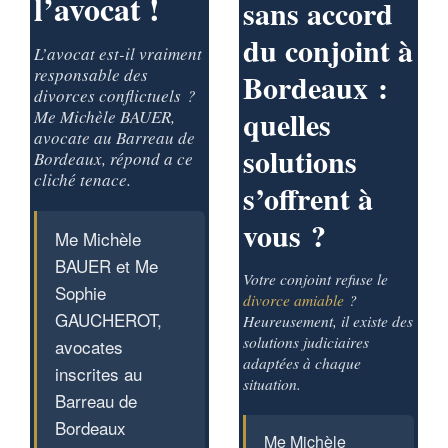
l’avocat !
sans accord
du conjoint à
L’avocat est-il vraiment
responsable des
Bordeaux :
divorces conflictuels ?
quelles
Me Michèle BAUER,
avocate au Barreau de
solutions
Bordeaux, répond a ce
cliché tenace.
s’offrent à
vous ?
Me Michèle
BAUER et Me
Votre conjoint refuse le
Sophie
divorce amiable
?
GAUCHEROT,
Heureusement, il existe des
solutions judiciaires
avocates
adaptées à chaque
inscrites au
situation.
Barreau de
Bordeaux
Me Michèle