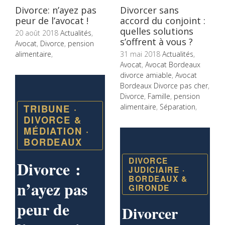
Divorce: n’ayez pas
Divorcer sans
peur de l’avocat !
accord du conjoint :
quelles solutions
20 août 2018
Actualités
,
s’offrent à vous ?
Avocat
,
Divorce
,
pension
alimentaire
,
31 mai 2018
Actualités
,
Avocat
,
Avocat Bordeaux
divorce amiable
,
Avocat
Bordeaux Divorce pas cher
,
Divorce
,
Famille
,
pension
TRIBUNE ·
alimentaire
,
Séparation
,
DIVORCE &
MÉDIATION ·
BORDEAUX
DIVORCE
Divorce :
JUDICIAIRE ·
BORDEAUX &
n’ayez pas
GIRONDE
peur de
Divorcer