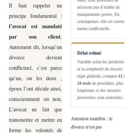
Il faut rappeler un
nécessite pas d’établir de
manquements graves. En
principe fondamental :
conséquence, elle est souvent
l’avocat est mandaté
moins conflictuelle.
par son client
.
Autrement dit, lorsqu’un
Délai estimé
divorce devient
Variable selon les juridictions
conflictuel, c’est parce
et la complexité du dossier. En
12 à
règle générale, comptez
qu’un, ou les deux ,
24 mois
de procédure, plus
époux l’ont décide ainsi,
longtemps si des mesures
provisoires sont contestées.
consciemment ou non.
L’avocat ne fait que
Attention toutefois : le
transmettre et mettre en
divorce n’est pas
forme les volontés de