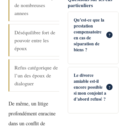
judiciaire pour
varie selon la
particuliers
de nombreuses
pays ne
vous représenter et
complexité du
annees
reconnaissent pas
protéger vos droits.
dossier, les
Qu’est-ce que la
le divorce par acte
prestation
En particulier, ne
mesures
compensatoire
Déséquilibre fort de
d’avocat, comme
?
laissez pas passer
provisoires
en cas de
pouvoir entre les
le Maroc. Dans
séparation de
les délais de
contestées et les
époux
biens ?
cette situation, il
réponse — ils sont
demandes de
faudra donc passer
impératifs et leur
prestation
Refus catégorique de
par un divorce
non-respect peut
compensatoire.
Sachez que votre
l’un des époux de
Le divorce
judiciaire.
vous être
amiable est-il
conjoint peut
dialoguer
Toutefois, vous
encore possible
?
préjudiciable.
demander une
si mon conjoint a
pouvez divorcer
prestation
d’abord refusé ?
De même, un litige
amiablement
compensatoire
devant le juge par
profondément enracine
même si vous êtes
requête
une
Oui. Bonne
dans un conflit de
mariés sous le