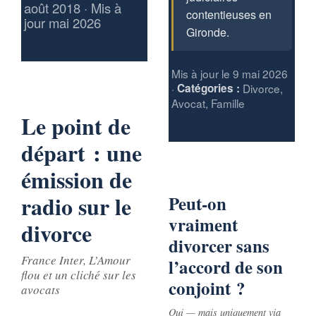
août 2018 · Mis à
contentieuses en
jour mai 2026
Gironde.
Mis à jour le 9 mai 2026
·
Catégories :
Divorce,
Avocat, Famille
Le point de
départ : une
émission de
radio sur le
Peut-on
vraiment
divorce
divorcer sans
France Inter,
L’Amour
l’accord de son
flou
et un cliché sur les
conjoint ?
avocats
Oui — mais uniquement via