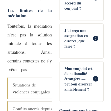
accord du
conjoint ?
Les limites de la
médiation
Toutefois, la médiation
En règle générale,
J’ai reçu une
n’est pas la solution
assignation en
un divorce
?
divorce, que
miracle à toutes les
judiciaire dure
faire ?
12 et 24
entre
situations. Ainsi,
mois
. À titre de
certains contextes ne s’y
Avant tout,
comparaison, le
Mon conjoint est
prêtent pas :
de nationalité
consultez
divorce amiable
étrangère —
?
immédiatement
dure en moyenne
peut-on divorcer
Situations de
un avocat
amiablement ?
. Ainsi, il
1,5 à 3 mois
violences conjugales
se constituera
seulement. Par
devant le Tribunal
ailleurs, le délai
Conflits ancrés depuis
En effet, certains
Questions sur les cas