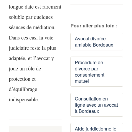
conjointe
. Dans
nouvelle : votre
longue date est rarement
régime de la
tous les cas, votre
conjoint peut
séparation de
soluble par quelques
avocat vous
changer d’avis à
Pour aller plus loin :
biens
. En effet,
séances de médiation.
orientera selon
tout moment.
cette prestation
Dans ces cas, la voie
Avocat divorce
votre situation
Ainsi, même si une
vise à compenser
amiable Bordeaux
judiciaire reste la plus
spécifique.
procédure
les disparités de
adaptée, et l’avocat y
judiciaire est
Procédure de
niveau de vie entre
joue un rôle de
engagée, les époux
divorce par
les époux après le
consentement
peuvent à tout
protection et
divorce — elle est
mutuel
moment se mettre
d’équilibrage
indépendante du
d’accord et
Consultation en
indispensable.
régime
basculer vers un
ligne avec un avocat
matrimonial.
à Bordeaux
divorce par
consentement
Aide juridictionnelle
mutuel
, plus rapide