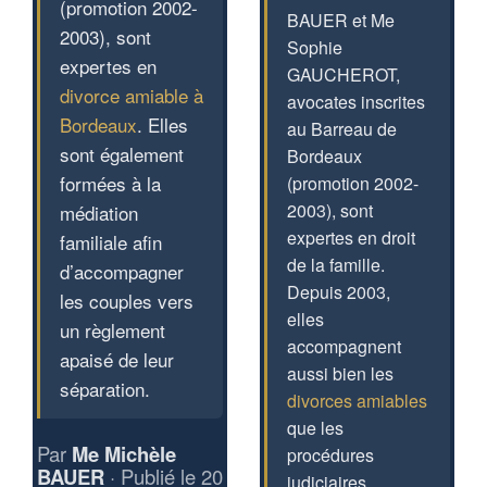
(promotion 2002-
BAUER et Me
2003), sont
Sophie
expertes en
GAUCHEROT,
divorce amiable à
avocates inscrites
Bordeaux
. Elles
au Barreau de
sont également
Bordeaux
formées à la
(promotion 2002-
2003), sont
médiation
expertes en droit
familiale afin
de la famille.
d’accompagner
Depuis 2003,
les couples vers
elles
un règlement
accompagnent
apaisé de leur
aussi bien les
séparation.
divorces amiables
que les
Par
Me Michèle
procédures
BAUER
· Publié le 20
judiciaires