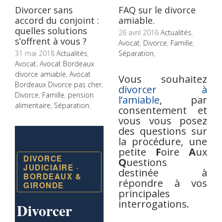
Divorcer sans
FAQ sur le divorce
accord du conjoint :
amiable.
quelles solutions
26 avril 2016
Actualités
,
s’offrent à vous ?
Avocat
,
Divorce
,
Famille
,
31 mai 2018
Actualités
,
Séparation
,
Avocat
,
Avocat Bordeaux
divorce amiable
,
Avocat
Vous souhaitez
Bordeaux Divorce pas cher
,
divorcer à
Divorce
,
Famille
,
pension
l’amiable
, par
alimentaire
,
Séparation
,
consentement et
vous vous posez
des questions sur
la procédure, une
petite
F
oire
A
ux
DIVORCE
Q
uestions
JUDICIAIRE ·
destinée à
BORDEAUX &
répondre à vos
GIRONDE
principales
interrogations.
Divorcer