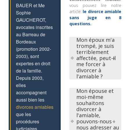
BAUER et Me
vous pouvez lire notre
article:
le divorce amiable
Sophie
sans juge en 8
GAUCHEROT,
questions.
avocates inscrites
au Barreau de
Mon époux m'a
Bordeaux
trompé, je suis
(promotion 2002-
terriblement
2003), sont
affectée, peut-il
expertes en droit
me forcer à
divorcer à
de la famille.
l'amiable ?
Depuis 2003,
elles
Mon épouse et
accompagnent
moi-même
aussi bien les
souhaitons
divorces amiables
divorcer à
que les
l'amiable,
pouvons-nous
procédures
nous adresser au
judiciaires