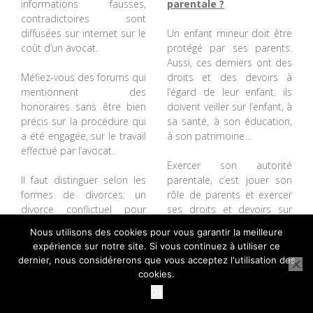
informations fausses,
parentale ?
contradictoires sont
diffusées sur internet sur le
Un enfant mineur doit être
coût d’un avocat.
protégé par ses parents.
Aussi, ces derniers ont des
Méfiez-vous des forums qui
droits et des devoirs à
mentionnent des
l’égard de leur enfant: ils
honoraires sans être bien
doivent veiller sur l’enfant, à
précis sur la procédure qui
sa santé, à son éducation,
a été engagée, sur le travail
à son patrimoine…
effectué par l’avocat.
Exercer son autorité
Il faut distinguer selon les
parentale, c’est jouer son
formes de divorces: un
rôle de parents et exercer
divorce conflictuel pour
ses droits et devoirs sur
faute sera plus cher qu’un
l’enfant commun.
Nous utilisons des cookies pour vous garantir la meilleure
divorce amiable, c’est une
expérience sur notre site. Si vous continuez à utiliser ce
évidence qu’il est bon de
Le Code civil définit
dernier, nous considérerons que vous acceptez l'utilisation des
rappeler.
l’autorité parentale à
cookies.
l’article 371:
Ok
Aussi, lorsque l’on peut lire
sur les forums certains
L’autorité parentale est un