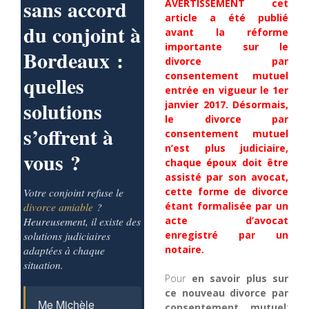
sans accord
AVERTISSEMENT cet
article a été publié
du conjoint à
avant la réforme
importante sur le
Bordeaux :
divorce par
consentement mutuel
quelles
entrée en vigueur le 1er
solutions
janvier 2017. Désormais,
le divorce par
s’offrent à
consentement mutuel
n’est plus judiciaire,
vous ?
chaque époux doit être
assisté par son avocat,
Votre conjoint refuse le
cette forme de divorce
divorce amiable
?
étant formalisée par un
Heureusement, il existe des
acte d’avocat
solutions judiciaires
enregistré par un
adaptées à chaque
notaire.
situation.
Pour
en savoir plus sur
ce nouveau divorce par
Me Michèle
consentement mutuel
: